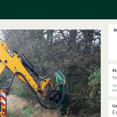
Ri
St
Ti
Ved
kør
Ud
E