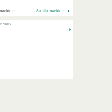
maskiner
Se alle maskiner
nmark