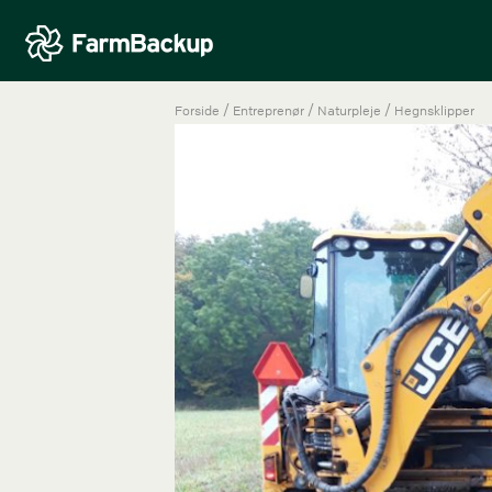
/
/
/
Forside
Entreprenør
Naturpleje
Hegnsklipper