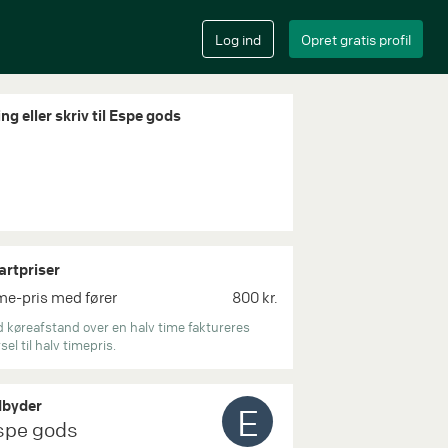
ng eller skriv til Espe gods
artpriser
me-pris med fører
800 kr.
 køreafstand over en halv time faktureres
sel til halv timepris.
byder
E
spe gods