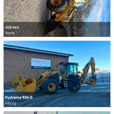
Jcb 4cx
Vemb
Hydrema 926 G
Viborg