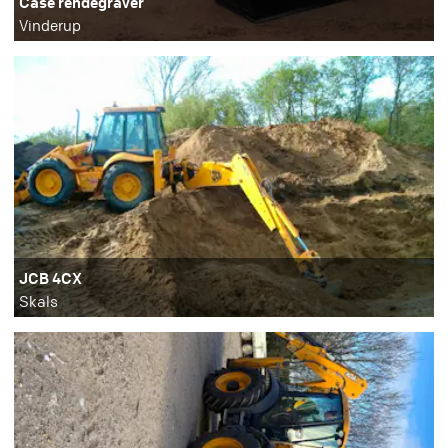
Case rendegraver
Vinderup
JCB 4CX
Skals