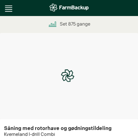
Toggle
navigation
Set
875
gange
Såning med rotorhave og gødningstildeling
Kverneland I-drill Combi