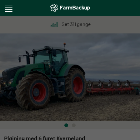
Toggle
navigation
Set
311
gange
Pløjning med 6 furet Kverneland