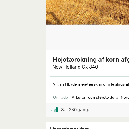
Mejetærskning af korn af
New Holland Cx 840
Vi kan tilbyde mejetærskning i alle slags a
Område
Vi kører i den største del af No
Set
230
gange
Lignende maskiner