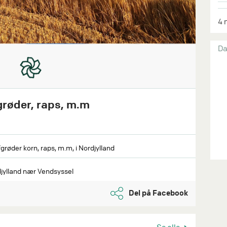
4 
Da
grøder, raps, m.m
fgrøder korn, raps, m.m, i Nordjylland
rdjylland nær Vendsyssel
Del på Facebook
Se alle