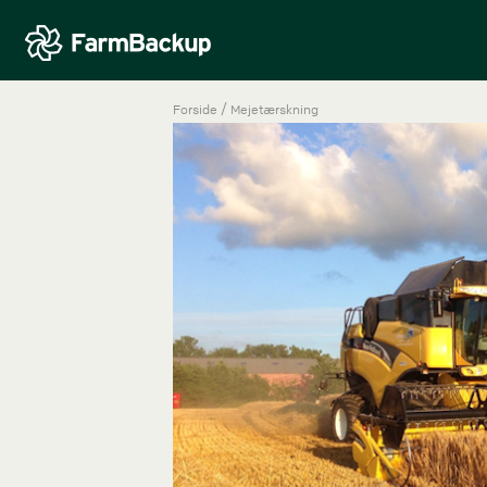
/
Forside
Mejetærskning