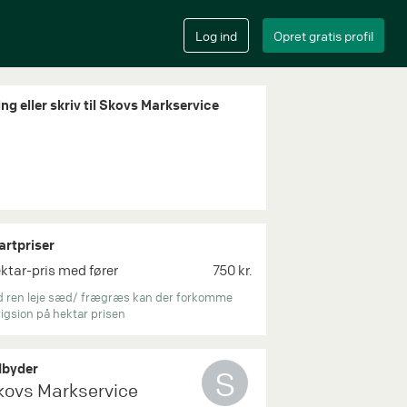
ing eller skriv til Skovs Markservice
artpriser
ktar-pris med fører
750 kr.
d ren leje sæd/ frægræs kan der forkomme
igsion på hektar prisen
byder
S
kovs Markservice