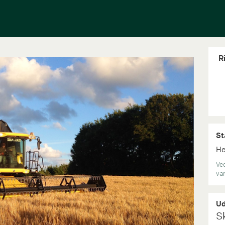
R
St
He
Ve
var
Ud
S