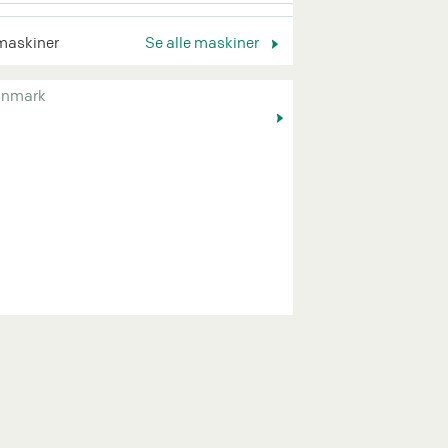
maskiner
Se alle maskiner
nmark