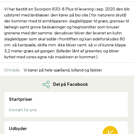
Vi har bestilt en Scorpion 830-8 Plus til levering i sep. 2020 den blir
udstyret med løvblæser. den kører på bio olie ( for naturens skyld)
der kommer med til armklipperen: slagleklipper til græs, grensav til
læhegn samt grove beskæringer og hegnssnitter som knuser
grenene med det samme. derudover bliver der leveret en kuhn
slagleklipper som skal sidde i frontliften og kan sideforskydes 80
cm. så kantpæle, skilte mm. ikke bliver ramt. så vi vil kunne klippe
3,2 meter græs ad gangen. (billeder lånt af greentec og bliver
byttet med vores egne når maskinen er kommet.)
Område
Vi kører på hele sjælland, lolland og falster.
Del på Facebook
Startpriser
Kontakt for pris
Udbyder