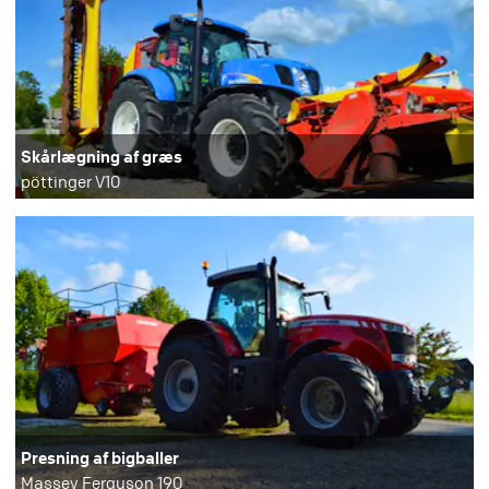
Skårlægning af græs
pöttinger V10
Presning af bigballer
Massey Ferguson 190