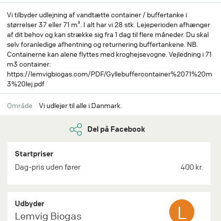
Vi tilbyder udlejning af vandtætte container / buffertanke i
størrelser 37 eller 71 m³. I alt har vi 28 stk. Lejeperioden afhænger
af dit behov og kan strække sig fra 1 dag til flere måneder. Du skal
selv foranledige afhentning og returnering buffertankene. NB.
Containerne kan alene flyttes med kroghejsevogne. Vejledning i 71
m3 container:
https://lemvigbiogas.com/PDF/Gyllebuffercontainer%2071%20m
3%20lej.pdf
Område
Vi udlejer til alle i Danmark.
Del på Facebook
Startpriser
Dag-pris uden fører
400 kr.
Udbyder
L
Lemvig Biogas