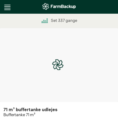
Toggle
navigation
Set
337
gange
71 m³ buffertanke udlejes
Buffertanke 71 m³