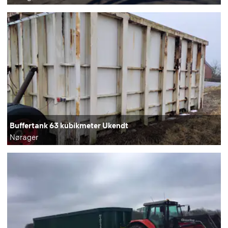
Buffertank 63 kubikmeter Ukendt
Nørager