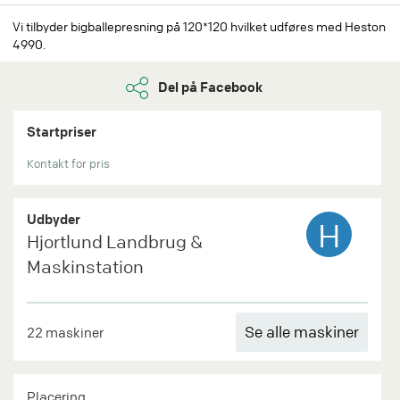
Vi tilbyder bigballepresning på 120*120 hvilket udføres med Heston
4990.
Del på Facebook
Startpriser
Kontakt for pris
Udbyder
H
Hjortlund Landbrug &
Maskinstation
Se alle maskiner
22 maskiner
Placering