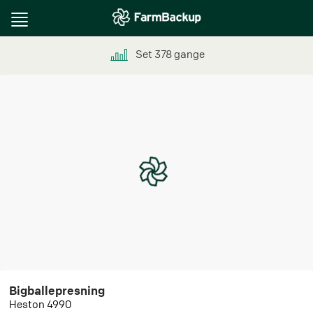
Toggle
navigation
Set
378
gange
Bigballepresning
Heston 4990